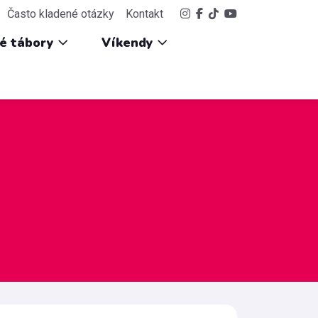
Často kladené otázky
Kontakt
ké tábory
Víkendy