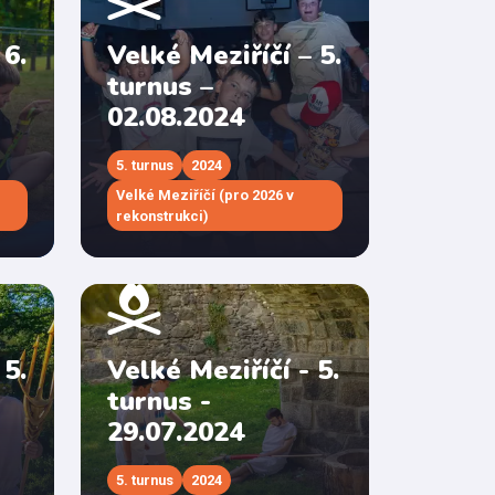
 6.
Velké Meziříčí – 5.
turnus –
02.08.2024
5. turnus
2024
Velké Meziříčí (pro 2026 v
rekonstrukci)
 5.
Velké Meziříčí - 5.
turnus -
29.07.2024
5. turnus
2024