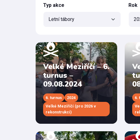
Typ akce
Rok
Velké Meziříčí – 6.
Ve
turnus –
tu
09.08.2024
08
6. turnus
2024
6.
Velké Meziříčí (pro 2026 v
Ve
rekonstrukci)
re