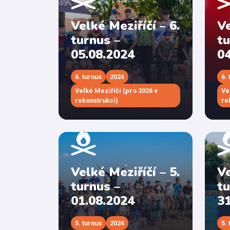
Velké Meziříčí – 6.
Ve
turnus –
tu
05.08.2024
04
6. turnus
2024
6.
Velké Meziříčí (pro 2026 v
Ve
rekonstrukci)
re
Velké Meziříčí – 5.
Ve
turnus –
tu
01.08.2024
31
5. turnus
2024
5.