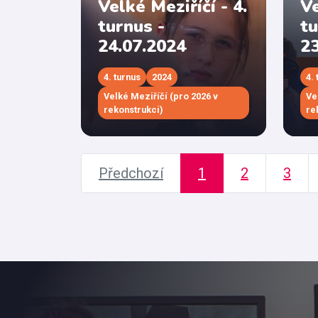
Velké Meziříčí - 4.
Ve
turnus -
tu
24.07.2024
23
4. turnus
2024
4.
Velké Meziříčí (pro 2026 v
Ve
rekonstrukci)
re
Předchozí
1
2
3