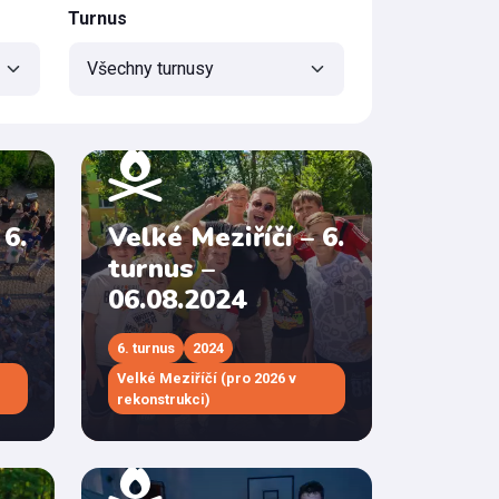
Turnus
 6.
Velké Meziříčí – 6.
turnus –
06.08.2024
6. turnus
2024
Velké Meziříčí (pro 2026 v
rekonstrukci)