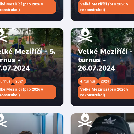
lké Meziříčí (pro 2026 v
Velké Meziříčí (pro 2026 v
konstrukci)
rekonstrukci)
lké Meziříčí - 5.
Velké Meziříčí - 
rnus -
turnus -
.07.2024
26.07.2024
 turnus
2024
4. turnus
2024
lké Meziříčí (pro 2026 v
Velké Meziříčí (pro 2026 v
konstrukci)
rekonstrukci)