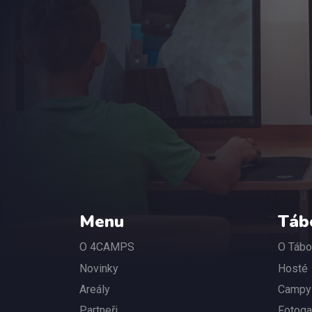
Menu
Táb
O 4CAMPS
O Tábo
Novinky
Hosté
Areály
Campy
Partneři
Fotoga