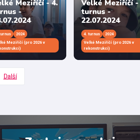
lké Meziříčí - 4.
Velké Meziříčí - 
rnus -
turnus -
.07.2024
22.07.2024
 turnus
2024
4. turnus
2024
lké Meziříčí (pro 2026 v
Velké Meziříčí (pro 2026 v
konstrukci)
rekonstrukci)
Další