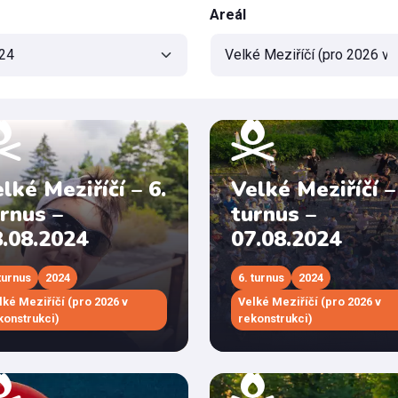
Areál
lké Meziříčí – 6.
Velké Meziříčí –
rnus –
turnus –
.08.2024
07.08.2024
 turnus
2024
6. turnus
2024
lké Meziříčí (pro 2026 v
Velké Meziříčí (pro 2026 v
konstrukci)
rekonstrukci)