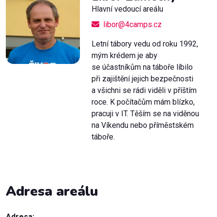
Hlavní vedoucí areálu
libor@4camps.cz
Letní tábory vedu od roku 1992,
mým krédem je aby
se účastníkům na táboře líbilo
při zajištění jejich bezpečnosti
a všichni se rádi viděli v příštím
roce. K počítačům mám blízko,
pracuji v IT. Těším se na viděnou
na Víkendu nebo příměstském
táboře.
Adresa areálu
Adresa: