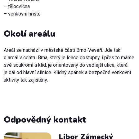
Dokumenty ke stažení
– tělocvična
Často kladené dotazy
Doplňkový prodej
– venkovní hřiště
Dokumenty ke stažení
Často kladené dotazy
Okolí areálu
Dokumenty ke stažení
Areál se nachází v městské části Brno-Veveří. Jde tak
o areál v centru Brna, který je lehce dostupný, i přes to máme
své soukromí a klid, je orientovaný do vedlejší ulice, která
je dál od hlavní silnice. Klidný spánek a bezpečné venkovní
aktivity tak zajištěny.
Odpovědný kontakt
Libor Zámecký