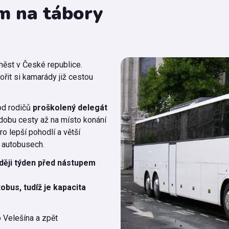
m na tábory
ěst v České republice.
řit si kamarády již cestou
od rodičů
proškolený delegát
 dobu cesty až na místo konání
ro lepší pohodlí a větší
 autobusech.
ději týden před nástupem
bus, tudíž je kapacita
 Velešína a zpět