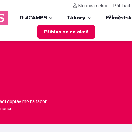
Klubová sekce
Přihlásit
O 4CAMPS
Tábory
Příměsts
Přihlas se na akci!
rádi dopravíme na tábor
omouce.