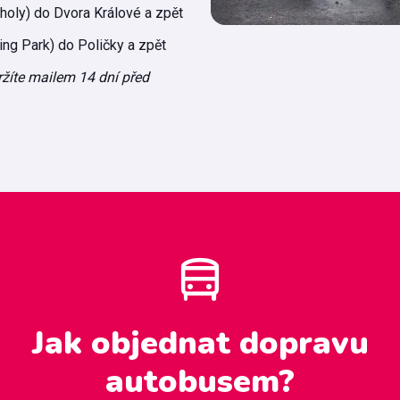
holy) do Dvora Králové a zpět
ng Park) do Poličky a zpět
žíte mailem 14 dní před
Jak objednat dopravu
autobusem?