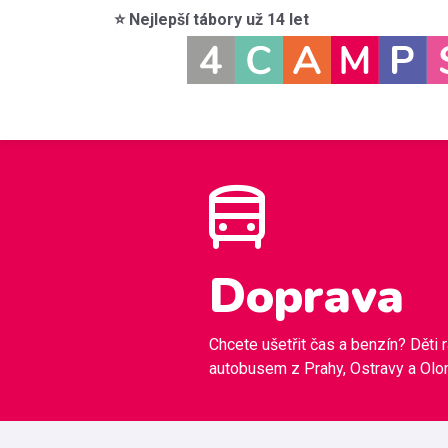
⭐ Nejlepší tábory už 14 let
Doprava
Chcete ušetřit čas a benzín? Děti 
autobusem z Prahy, Ostravy a Ol