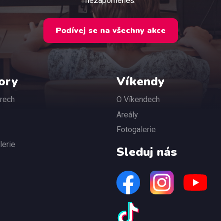
nezapomeneš.
Podívej se na všechny akce
ory
Víkendy
rech
O Víkendech
Areály
Fotogalerie
lerie
Sleduj nás