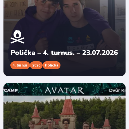
Polička – 4. turnus. – 23.07.2026
4. turnus
2026
Polička