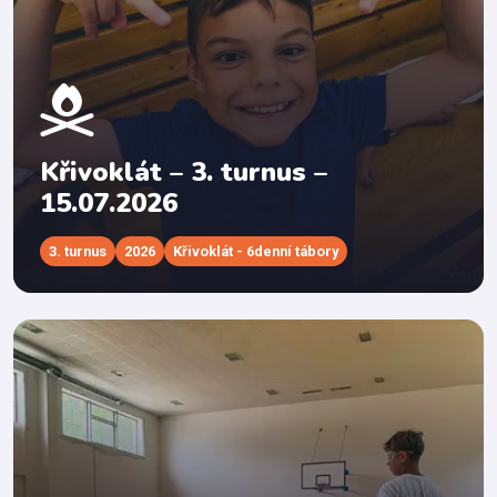
Křivoklát – 3. turnus –
15.07.2026
3. turnus
2026
Křivoklát - 6denní tábory