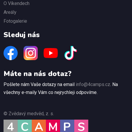
O Víkendech
Areály
Fotogalerie
Sleduj nás
Máte na nás dotaz?
Pošlete nám Vaše dotazy na email
info@4camps.cz
. Na
všechny e-maily Vám co nejrychleji odpovíme.
© Zvědavý medvěd, z. s.