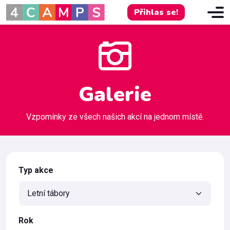
Přihlas se!
O 4CAMPS
O nás
Tábory
Galerie
Naše hodnoty
O Táborech
Příměstské tábory
Vzpomínky ze všech našich akcí na jednom místě.
Fotogalerie
Hosté
O příměstském táboře
Víkendy
Partneři
Campy
Areály
Klubová sekce
Novinky
O Víkendech
Typ akce
Areály
Fotogalerie
Přihlásit
Kontakt
Areály
Fotogalerie
Kontakt
Často kladené dotazy
Fotogalerie
Rok
Doprava
Často kladené dotazy