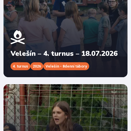
Velešín – 4. turnus – 18.07.2026
4. turnus
2026
Velešín - 8denní tábory