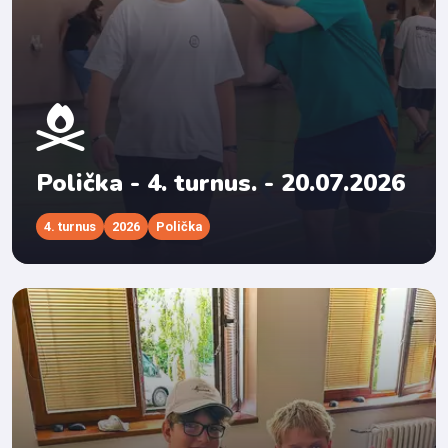
Polička - 4. turnus. - 20.07.2026
4. turnus
2026
Polička