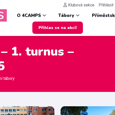
Klubová sekce
Přihlásit
O 4CAMPS
Tábory
Příměsts
Přihlas se na akci!
– 1. turnus –
5
ní tábory