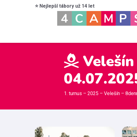
⭐ Nejlepší tábory už 14 let
Velešín 
04.07.202
1. turnus – 2025 – Velešín – 8den