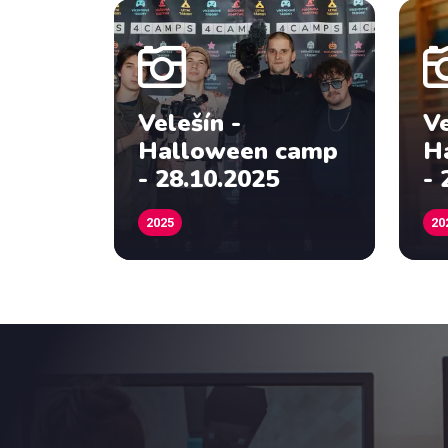
Velešín -
Ve
Halloween camp
H
- 28.10.2025
- 
2025
20