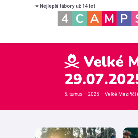
⭐ Nejlepší tábory už 14 let
Velké Me
29.07.202
5. turnus – 2025 – Velké Meziříčí 