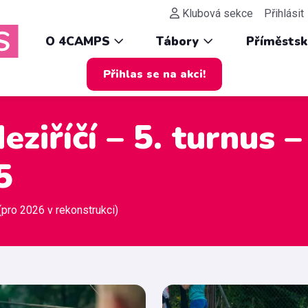
Klubová sekce
Přihlásit
O 4CAMPS
Tábory
Příměsts
Přihlas se na akci!
ziříčí – 5. turnus –
5
(pro 2026 v rekonstrukci)