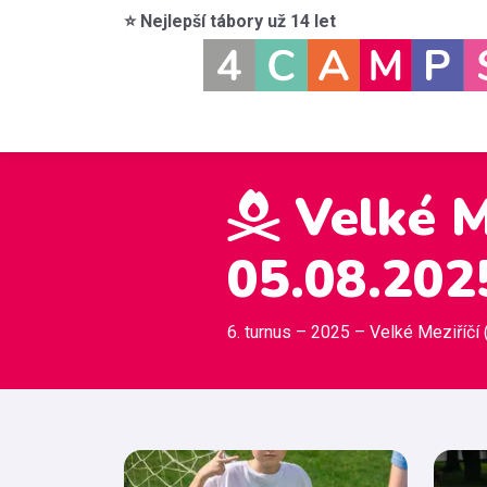
⭐ Nejlepší tábory už 14 let
Velké Me
05.08.202
6. turnus – 2025 – Velké Meziříčí 