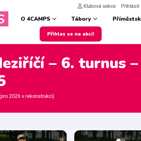
Klubová sekce
Přihlásit
O 4CAMPS
Tábory
Příměsts
Přihlas se na akci!
ziříčí – 6. turnus –
5
(pro 2026 v rekonstrukci)