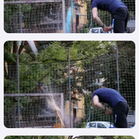
Dokumenty ke stažení
Často kladené dotazy
Doplňkový prodej
Dokumenty ke stažení
Často kladené dotazy
Dokumenty ke stažení