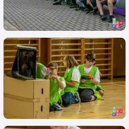
Dokumenty ke stažení
Často kladené dotazy
Doplňkový prodej
Dokumenty ke stažení
Často kladené dotazy
Dokumenty ke stažení