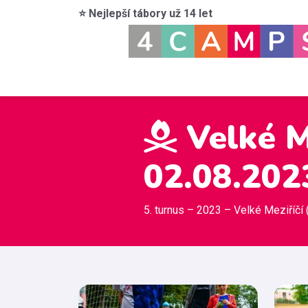
⭐ Nejlepší tábory už 14 let
Velké Me
02.08.202
5. turnus – 2023 – Velké Meziříčí 