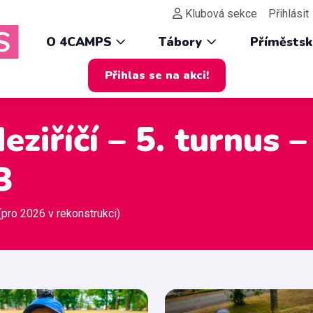
Klubová sekce
Přihlásit
O 4CAMPS
Tábory
Příměsts
Přihlas se na akci!
ziříčí – 5. turnus –
3
(pro 2026 v rekonstrukci)