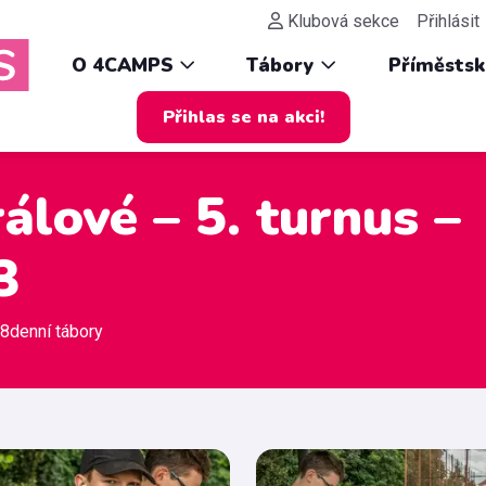
Klubová sekce
Přihlásit
O 4CAMPS
Tábory
Příměsts
Přihlas se na akci!
lové – 5. turnus –
3
 8denní tábory