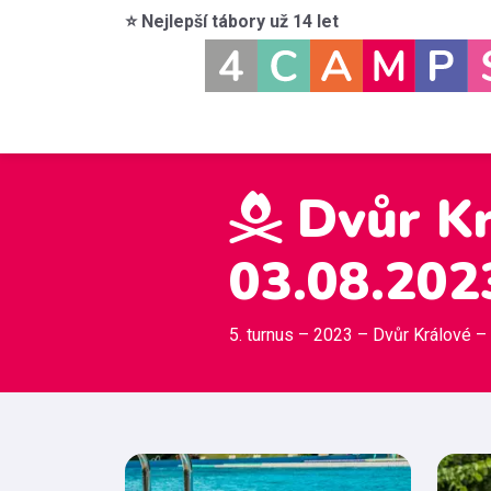
⭐ Nejlepší tábory už 14 let
Dvůr Krá
03.08.202
5. turnus – 2023 – Dvůr Králové –